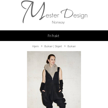
Fri frakt
Hjem
Bukser | Skjørt
Bukser