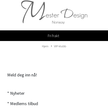
Fri frakt
Hjem
VIP-klubb
Meld deg inn nå!
* Nyheter
* Medlems tilbud