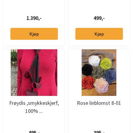
1.390,-
499,-
Kjøp
Kjøp
Frøydis ,smykkeskjerf,
Rose linblomst 8-01
100% ...
495,-
395,-